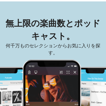
QR
Prompt-Pro
無上限の楽曲数とポッド
FindPlugin
キャスト。
何千万ものセレクションからお気に入りを探
す。