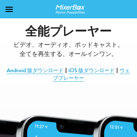
×
BLOG CATEGORIES
MixerBox AI ZenClaw
全能プレーヤー
All Categories
MixerBox AI
ビデオ、オーディオ、ポッドキャスト。
Calendar
友どこ
全てを再生する、オールインワン。
News
もっと
Android 版ダウンロード
| 
iOS 版ダウンロード
| 
ウェ
ブプレーヤー
Translate
企業情報
QR 迅速スキャナー
Podcasts
無限テレビ
🇯🇵 日本語
採用情報
アラームチューンズ
Weather
採用情報
🇺🇸 English
神速ニュース
サポート
Diagrams
🇹🇼 中文
Inspire 瞑想
会社概要
Scholar