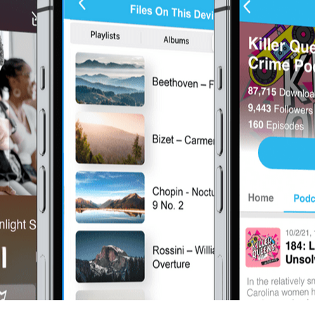
バブルシューター
Calculator
キャッシュバック
WebSearchG
全能プレーヤー
PhotoMagic
ChatMap
ImageGen
FreeTV
OnePlayer
ChatVideo
ChatPDF